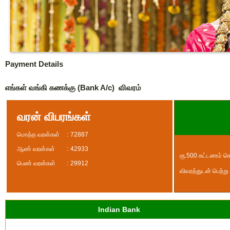
Payment Details
எங்கள் வங்கி கணக்கு (Bank A/c) விவரம்
வரன் விபரங்கள்
மொத்த வரன்கள்
:
72887
ஆண் வரன்கள்
:
42933
ரூ.500 கட்டணம் ச
பெண் வரன்கள்
:
29912
விவரத்துடன் பெற்ற
Indian Bank