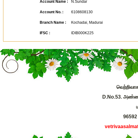
Account Name :
N.Sundar
Account No. :
6108608130
Branch Name :
Kochadai, Madurai
IFSC :
IDIB000K225
வெற்றிவா
D.No.53. அண்ணா 
96592 
vetrivaasalm